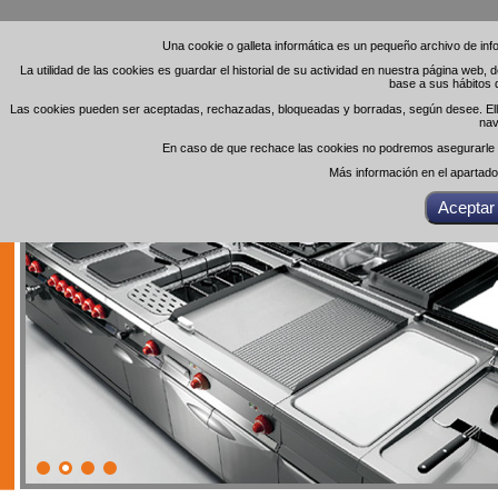
Una cookie o galleta informática es un pequeño archivo de in
Una cookie o galleta informática es un pequeño archivo de in
La utilidad de las cookies es guardar el historial de su actividad en nuestra página web,
La utilidad de las cookies es guardar el historial de su actividad en nuestra página web,
base a sus hábitos 
base a sus hábitos 
Las cookies pueden ser aceptadas, rechazadas, bloqueadas y borradas, según desee. Ello 
Las cookies pueden ser aceptadas, rechazadas, bloqueadas y borradas, según desee. Ello 
nav
nav
En caso de que rechace las cookies no podremos asegurarle el
En caso de que rechace las cookies no podremos asegurarle el
Más información en el apartad
Más información en el apartad