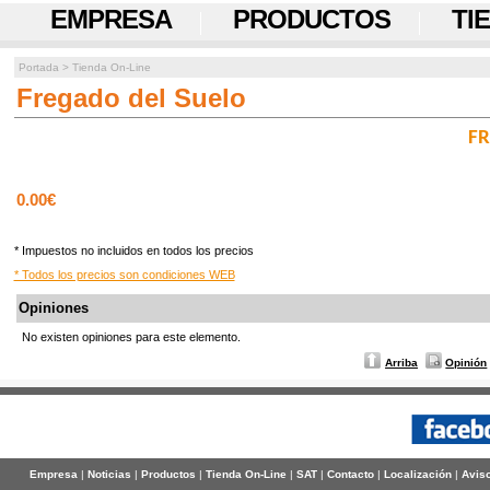
EMPRESA
PRODUCTOS
TI
Portada
>
Tienda On-Line
Fregado del Suelo
FR
0.00€
* Impuestos no incluidos en todos los precios
* Todos los precios son condiciones WEB
Opiniones
No existen opiniones para este elemento.
Arriba
Opinión
Empresa
|
Noticias
|
Productos
|
Tienda On-Line
|
SAT
|
Contacto
|
Localización
|
Aviso