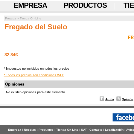
EMPRESA
PRODUCTOS
TI
Portada
>
Tienda On-Line
Fregado del Suelo
FR
32.34€
* Impuestos no incluidos en todos los precios
* Todos los precios son condiciones WEB
Opiniones
No existen opiniones para este elemento.
Arriba
Opinión
Empresa
|
Noticias
|
Productos
|
Tienda On-Line
|
SAT
|
Contacto
|
Localización
|
Aviso