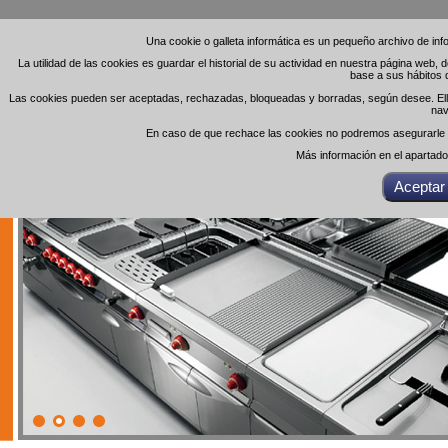
Una cookie o galleta informática es un pequeño archivo de in
Una cookie o galleta informática es un pequeño archivo de in
La utilidad de las cookies es guardar el historial de su actividad en nuestra página web,
La utilidad de las cookies es guardar el historial de su actividad en nuestra página web,
base a sus hábitos 
base a sus hábitos 
Las cookies pueden ser aceptadas, rechazadas, bloqueadas y borradas, según desee. Ello 
Las cookies pueden ser aceptadas, rechazadas, bloqueadas y borradas, según desee. Ello 
nav
nav
En caso de que rechace las cookies no podremos asegurarle el
En caso de que rechace las cookies no podremos asegurarle el
Más información en el apartad
Más información en el apartad