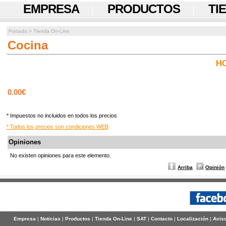
EMPRESA
PRODUCTOS
TI
Portada
>
Tienda On-Line
Cocina
H
0.00€
* Impuestos no incluidos en todos los precios
* Todos los precios son condiciones WEB
Opiniones
No existen opiniones para este elemento.
Arriba
Opinión
Empresa
|
Noticias
|
Productos
|
Tienda On-Line
|
SAT
|
Contacto
|
Localización
|
Aviso