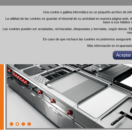
Una cookie o galleta informática es un pequeño archivo de in
Una cookie o galleta informática es un pequeño archivo de in
La utilidad de las cookies es guardar el historial de su actividad en nuestra página web,
La utilidad de las cookies es guardar el historial de su actividad en nuestra página web,
base a sus hábitos 
base a sus hábitos 
Las cookies pueden ser aceptadas, rechazadas, bloqueadas y borradas, según desee. Ello 
Las cookies pueden ser aceptadas, rechazadas, bloqueadas y borradas, según desee. Ello 
nav
nav
En caso de que rechace las cookies no podremos asegurarle el
En caso de que rechace las cookies no podremos asegurarle el
Más información en el apartad
Más información en el apartad