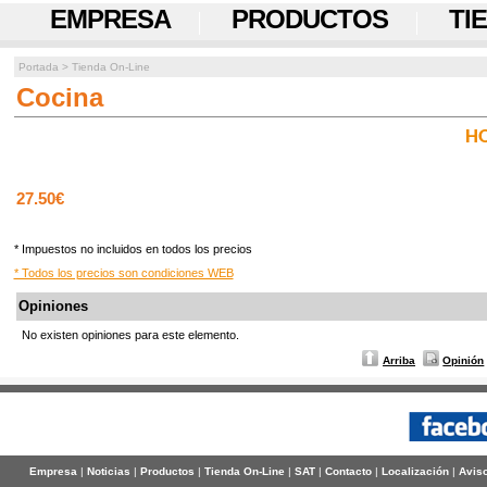
EMPRESA
PRODUCTOS
TI
Portada
>
Tienda On-Line
Cocina
HO
27.50€
* Impuestos no incluidos en todos los precios
* Todos los precios son condiciones WEB
Opiniones
No existen opiniones para este elemento.
Arriba
Opinión
Empresa
|
Noticias
|
Productos
|
Tienda On-Line
|
SAT
|
Contacto
|
Localización
|
Aviso