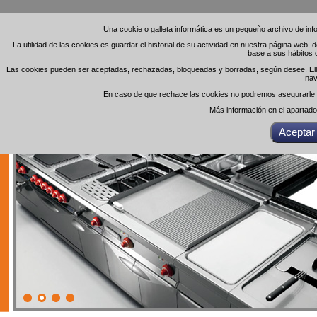
Una cookie o galleta informática es un pequeño archivo de in
Una cookie o galleta informática es un pequeño archivo de in
La utilidad de las cookies es guardar el historial de su actividad en nuestra página web,
La utilidad de las cookies es guardar el historial de su actividad en nuestra página web,
base a sus hábitos 
base a sus hábitos 
Las cookies pueden ser aceptadas, rechazadas, bloqueadas y borradas, según desee. Ello 
Las cookies pueden ser aceptadas, rechazadas, bloqueadas y borradas, según desee. Ello 
nav
nav
En caso de que rechace las cookies no podremos asegurarle el
En caso de que rechace las cookies no podremos asegurarle el
Más información en el apartad
Más información en el apartad