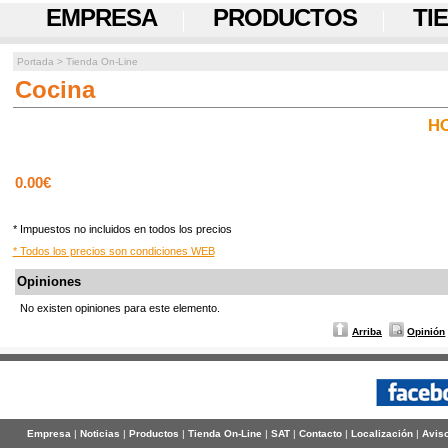
EMPRESA
PRODUCTOS
TI
Portada
>
Tienda On-Line
Cocina
HO
0.00€
* Impuestos no incluidos en todos los precios
* Todos los precios son condiciones WEB
Opiniones
No existen opiniones para este elemento.
Arriba
Opinión
Empresa
|
Noticias
|
Productos
|
Tienda On-Line
|
SAT
|
Contacto
|
Localización
|
Aviso