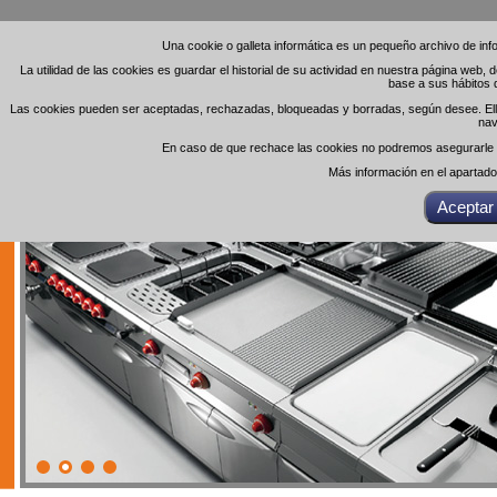
Una cookie o galleta informática es un pequeño archivo de in
Una cookie o galleta informática es un pequeño archivo de in
La utilidad de las cookies es guardar el historial de su actividad en nuestra página web,
La utilidad de las cookies es guardar el historial de su actividad en nuestra página web,
base a sus hábitos 
base a sus hábitos 
Las cookies pueden ser aceptadas, rechazadas, bloqueadas y borradas, según desee. Ello 
Las cookies pueden ser aceptadas, rechazadas, bloqueadas y borradas, según desee. Ello 
nav
nav
En caso de que rechace las cookies no podremos asegurarle el
En caso de que rechace las cookies no podremos asegurarle el
Más información en el apartad
Más información en el apartad