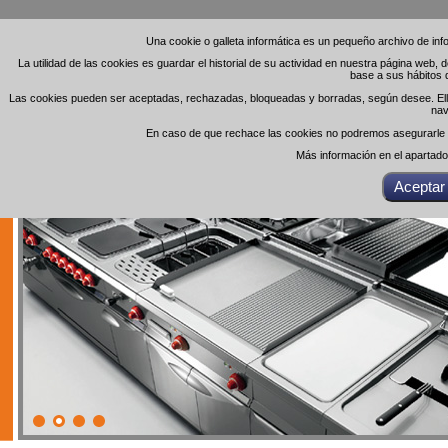
Una cookie o galleta informática es un pequeño archivo de in
Una cookie o galleta informática es un pequeño archivo de in
La utilidad de las cookies es guardar el historial de su actividad en nuestra página web,
La utilidad de las cookies es guardar el historial de su actividad en nuestra página web,
base a sus hábitos 
base a sus hábitos 
Las cookies pueden ser aceptadas, rechazadas, bloqueadas y borradas, según desee. Ello 
Las cookies pueden ser aceptadas, rechazadas, bloqueadas y borradas, según desee. Ello 
nav
nav
En caso de que rechace las cookies no podremos asegurarle el
En caso de que rechace las cookies no podremos asegurarle el
Más información en el apartad
Más información en el apartad