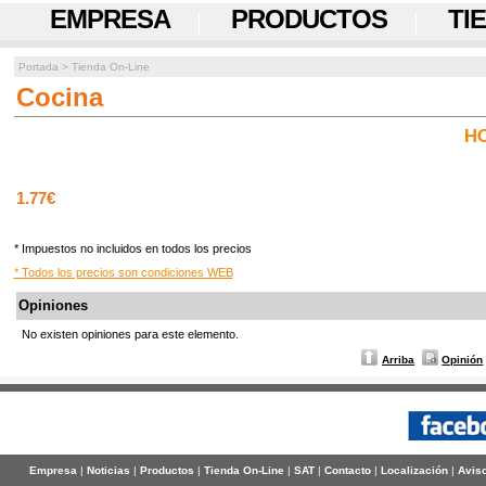
EMPRESA
PRODUCTOS
TI
Portada
>
Tienda On-Line
Cocina
H
1.77€
* Impuestos no incluidos en todos los precios
* Todos los precios son condiciones WEB
Opiniones
No existen opiniones para este elemento.
Arriba
Opinión
Empresa
|
Noticias
|
Productos
|
Tienda On-Line
|
SAT
|
Contacto
|
Localización
|
Aviso