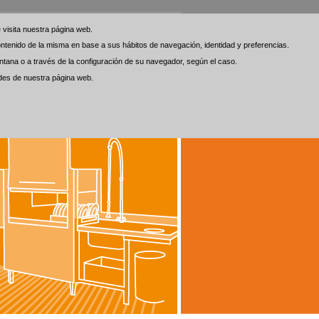
visita nuestra página web.
visita nuestra página web.
 contenido de la misma en base a sus hábitos de navegación, identidad y preferencias.
 contenido de la misma en base a sus hábitos de navegación, identidad y preferencias.
tana o a través de la configuración de su navegador, según el caso.
tana o a través de la configuración de su navegador, según el caso.
ades de nuestra página web.
ades de nuestra página web.