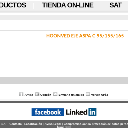
DUCTOS
TIENDA ON-LINE
SAT
HOONVED EJE ASPA C-95/155/165
Arriba
Opinión
Enviar a un amigo
Volver Atrás
|
SAT
|
Contacto
|
Localización
|
Aviso Legal
|
Compromiso con la protección de datos pers
Mapa web