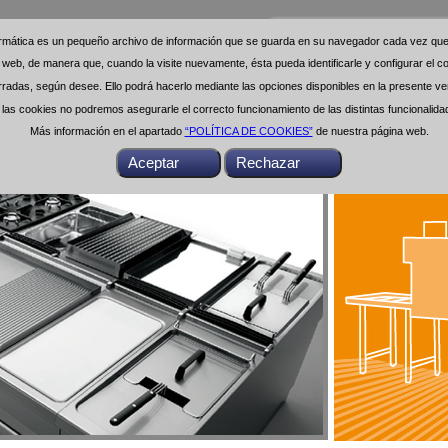
formática es un pequeño archivo de información que se guarda en su navegador cada vez que 
formática es un pequeño archivo de información que se guarda en su navegador cada vez que 
na web, de manera que, cuando la visite nuevamente, ésta pueda identificarle y configurar el
na web, de manera que, cuando la visite nuevamente, ésta pueda identificarle y configurar el
das, según desee. Ello podrá hacerlo mediante las opciones disponibles en la presente ven
das, según desee. Ello podrá hacerlo mediante las opciones disponibles en la presente ven
as cookies no podremos asegurarle el correcto funcionamiento de las distintas funcionalid
as cookies no podremos asegurarle el correcto funcionamiento de las distintas funcionalid
Más información en el apartado
Más información en el apartado
“POLÍTICA DE COOKIES”
“POLÍTICA DE COOKIES”
de nuestra página web.
de nuestra página web.
Buscar