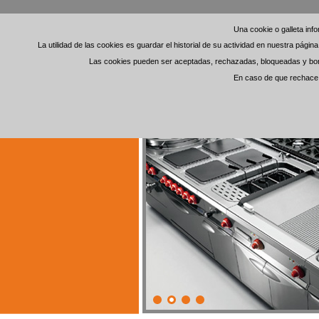
Una cookie o galleta in
Una cookie o galleta in
La utilidad de las cookies es guardar el historial de su actividad en nuestra pági
La utilidad de las cookies es guardar el historial de su actividad en nuestra pági
Las cookies pueden ser aceptadas, rechazadas, bloqueadas y borra
Las cookies pueden ser aceptadas, rechazadas, bloqueadas y borra
En caso de que rechace l
En caso de que rechace l