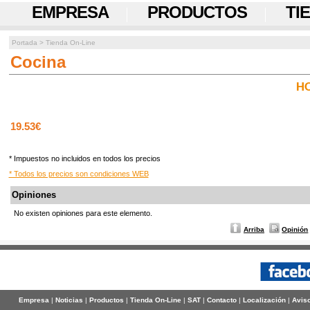
EMPRESA
PRODUCTOS
TI
Portada
>
Tienda On-Line
Cocina
HO
19.53€
* Impuestos no incluidos en todos los precios
* Todos los precios son condiciones WEB
Opiniones
No existen opiniones para este elemento.
Arriba
Opinión
Empresa
|
Noticias
|
Productos
|
Tienda On-Line
|
SAT
|
Contacto
|
Localización
|
Aviso