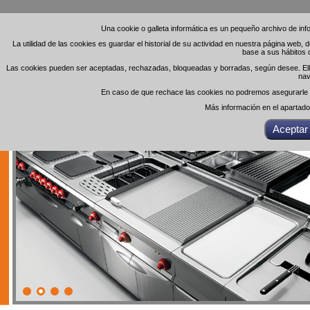
Una cookie o galleta informática es un pequeño archivo de in
Una cookie o galleta informática es un pequeño archivo de in
La utilidad de las cookies es guardar el historial de su actividad en nuestra página web,
La utilidad de las cookies es guardar el historial de su actividad en nuestra página web,
base a sus hábitos 
base a sus hábitos 
Las cookies pueden ser aceptadas, rechazadas, bloqueadas y borradas, según desee. Ello 
Las cookies pueden ser aceptadas, rechazadas, bloqueadas y borradas, según desee. Ello 
nav
nav
En caso de que rechace las cookies no podremos asegurarle el
En caso de que rechace las cookies no podremos asegurarle el
Más información en el apartad
Más información en el apartad