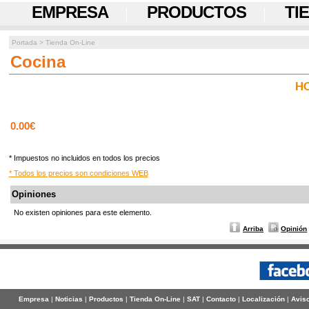
EMPRESA
PRODUCTOS
TI
Portada
>
Tienda On-Line
Cocina
H
0.00€
* Impuestos no incluidos en todos los precios
* Todos los precios son condiciones WEB
Opiniones
No existen opiniones para este elemento.
Arriba
Opinión
Empresa
|
Noticias
|
Productos
|
Tienda On-Line
|
SAT
|
Contacto
|
Localización
|
Aviso