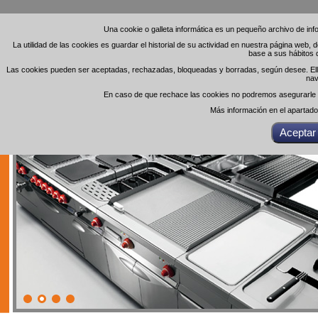
Una cookie o galleta informática es un pequeño archivo de in
Una cookie o galleta informática es un pequeño archivo de in
La utilidad de las cookies es guardar el historial de su actividad en nuestra página web,
La utilidad de las cookies es guardar el historial de su actividad en nuestra página web,
base a sus hábitos 
base a sus hábitos 
Las cookies pueden ser aceptadas, rechazadas, bloqueadas y borradas, según desee. Ello 
Las cookies pueden ser aceptadas, rechazadas, bloqueadas y borradas, según desee. Ello 
nav
nav
En caso de que rechace las cookies no podremos asegurarle el
En caso de que rechace las cookies no podremos asegurarle el
Más información en el apartad
Más información en el apartad