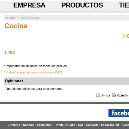
EMPRESA
PRODUCTOS
TI
Portada
>
Tienda On-Line
Cocina
HO
1.79€
* Impuestos no incluidos en todos los precios
* Todos los precios son condiciones WEB
Opiniones
No existen opiniones para este elemento.
Arriba
Opinión
Empresa
|
Noticias
|
Productos
|
Tienda On-Line
|
SAT
|
Contacto
|
Localización
|
Aviso