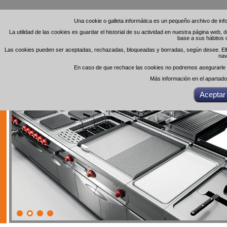
Una cookie o galleta informática es un pequeño archivo de in
Una cookie o galleta informática es un pequeño archivo de in
La utilidad de las cookies es guardar el historial de su actividad en nuestra página web,
La utilidad de las cookies es guardar el historial de su actividad en nuestra página web,
base a sus hábitos 
base a sus hábitos 
Las cookies pueden ser aceptadas, rechazadas, bloqueadas y borradas, según desee. Ello 
Las cookies pueden ser aceptadas, rechazadas, bloqueadas y borradas, según desee. Ello 
nav
nav
En caso de que rechace las cookies no podremos asegurarle el
En caso de que rechace las cookies no podremos asegurarle el
Más información en el apartad
Más información en el apartad