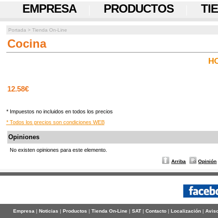
EMPRESA
PRODUCTOS
TI
Portada
>
Tienda On-Line
Cocina
H
12.58€
* Impuestos no incluidos en todos los precios
* Todos los precios son condiciones WEB
Opiniones
No existen opiniones para este elemento.
Arriba
Opinión
Empresa
|
Noticias
|
Productos
|
Tienda On-Line
|
SAT
|
Contacto
|
Localización
|
Aviso