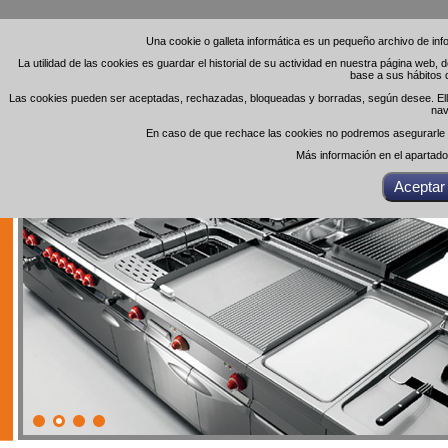
Una cookie o galleta informática es un pequeño archivo de in
Una cookie o galleta informática es un pequeño archivo de in
La utilidad de las cookies es guardar el historial de su actividad en nuestra página web,
La utilidad de las cookies es guardar el historial de su actividad en nuestra página web,
base a sus hábitos 
base a sus hábitos 
Las cookies pueden ser aceptadas, rechazadas, bloqueadas y borradas, según desee. Ello 
Las cookies pueden ser aceptadas, rechazadas, bloqueadas y borradas, según desee. Ello 
nav
nav
En caso de que rechace las cookies no podremos asegurarle el
En caso de que rechace las cookies no podremos asegurarle el
Más información en el apartad
Más información en el apartad