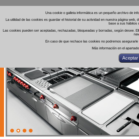
Una cookie o galleta informática es un pequeño archivo de in
Una cookie o galleta informática es un pequeño archivo de in
La utilidad de las cookies es guardar el historial de su actividad en nuestra página web,
La utilidad de las cookies es guardar el historial de su actividad en nuestra página web,
base a sus hábitos 
base a sus hábitos 
Las cookies pueden ser aceptadas, rechazadas, bloqueadas y borradas, según desee. Ello 
Las cookies pueden ser aceptadas, rechazadas, bloqueadas y borradas, según desee. Ello 
nav
nav
En caso de que rechace las cookies no podremos asegurarle el
En caso de que rechace las cookies no podremos asegurarle el
Más información en el apartad
Más información en el apartad