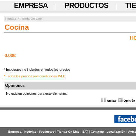
EMPRESA
PRODUCTOS
TI
Portada
>
Tienda On-Line
Cocina
H
0.00€
* Impuestos no incluidos en todos los precios
* Todos los precios son condiciones WEB
Opiniones
No existen opiniones para este elemento.
Arriba
Opinión
Empresa
|
Noticias
|
Productos
|
Tienda On-Line
|
SAT
|
Contacto
|
Localización
|
Aviso