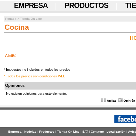
EMPRESA
PRODUCTOS
TI
Portada
>
Tienda On-Line
Cocina
HO
7.56€
* Impuestos no incluidos en todos los precios
* Todos los precios son condiciones WEB
Opiniones
No existen opiniones para este elemento.
Arriba
Opinión
Empresa
|
Noticias
|
Productos
|
Tienda On-Line
|
SAT
|
Contacto
|
Localización
|
Aviso