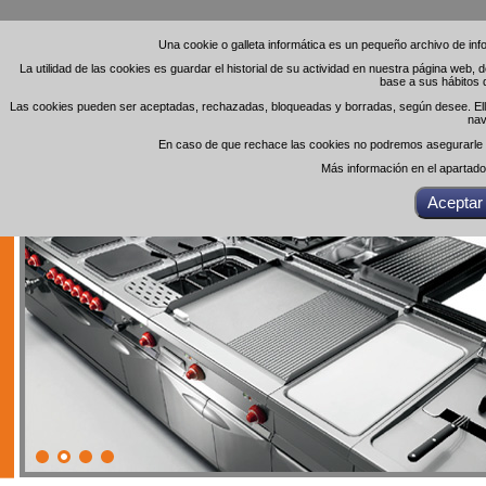
Una cookie o galleta informática es un pequeño archivo de in
Una cookie o galleta informática es un pequeño archivo de in
La utilidad de las cookies es guardar el historial de su actividad en nuestra página web,
La utilidad de las cookies es guardar el historial de su actividad en nuestra página web,
base a sus hábitos 
base a sus hábitos 
Las cookies pueden ser aceptadas, rechazadas, bloqueadas y borradas, según desee. Ello 
Las cookies pueden ser aceptadas, rechazadas, bloqueadas y borradas, según desee. Ello 
nav
nav
En caso de que rechace las cookies no podremos asegurarle el
En caso de que rechace las cookies no podremos asegurarle el
Más información en el apartad
Más información en el apartad