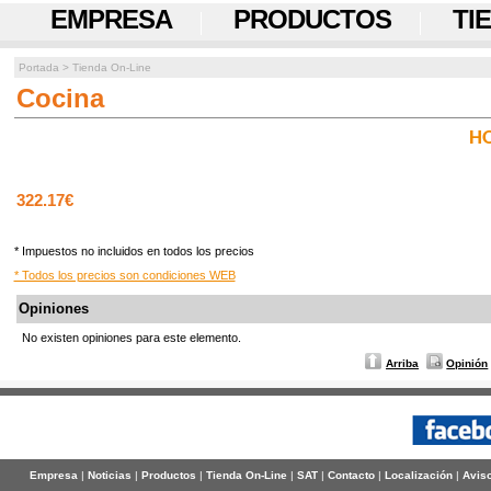
EMPRESA
PRODUCTOS
TI
Portada
>
Tienda On-Line
Cocina
HO
322.17€
* Impuestos no incluidos en todos los precios
* Todos los precios son condiciones WEB
Opiniones
No existen opiniones para este elemento.
Arriba
Opinión
Empresa
|
Noticias
|
Productos
|
Tienda On-Line
|
SAT
|
Contacto
|
Localización
|
Aviso