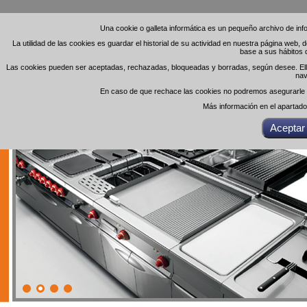
Una cookie o galleta informática es un pequeño archivo de in
Una cookie o galleta informática es un pequeño archivo de in
La utilidad de las cookies es guardar el historial de su actividad en nuestra página web,
La utilidad de las cookies es guardar el historial de su actividad en nuestra página web,
base a sus hábitos 
base a sus hábitos 
Las cookies pueden ser aceptadas, rechazadas, bloqueadas y borradas, según desee. Ello 
Las cookies pueden ser aceptadas, rechazadas, bloqueadas y borradas, según desee. Ello 
nav
nav
En caso de que rechace las cookies no podremos asegurarle el
En caso de que rechace las cookies no podremos asegurarle el
Más información en el apartad
Más información en el apartad