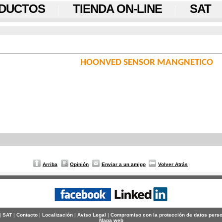
DUCTOS
TIENDA ON-LINE
SAT
HOONVED SENSOR MANGNETICO
Arriba
Opinión
Enviar a un amigo
Volver Atrás
|
SAT
|
Contacto
|
Localización
|
Aviso Legal
|
Compromiso con la protección de datos pers
Mapa web