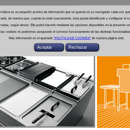
formática es un pequeño archivo de información que se guarda en su navegador cada vez que 
formática es un pequeño archivo de información que se guarda en su navegador cada vez que 
na web, de manera que, cuando la visite nuevamente, ésta pueda identificarle y configurar el
na web, de manera que, cuando la visite nuevamente, ésta pueda identificarle y configurar el
das, según desee. Ello podrá hacerlo mediante las opciones disponibles en la presente ven
das, según desee. Ello podrá hacerlo mediante las opciones disponibles en la presente ven
as cookies no podremos asegurarle el correcto funcionamiento de las distintas funcionalid
as cookies no podremos asegurarle el correcto funcionamiento de las distintas funcionalid
Más información en el apartado
Más información en el apartado
“POLÍTICA DE COOKIES”
“POLÍTICA DE COOKIES”
de nuestra página web.
de nuestra página web.
Buscar