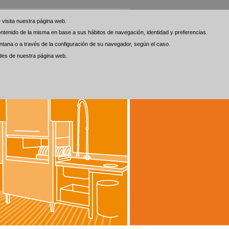
visita nuestra página web.
visita nuestra página web.
 contenido de la misma en base a sus hábitos de navegación, identidad y preferencias.
 contenido de la misma en base a sus hábitos de navegación, identidad y preferencias.
tana o a través de la configuración de su navegador, según el caso.
tana o a través de la configuración de su navegador, según el caso.
ades de nuestra página web.
ades de nuestra página web.