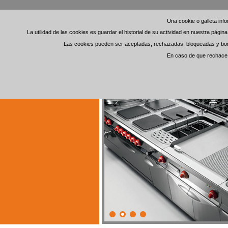
Una cookie o galleta in
Una cookie o galleta in
La utilidad de las cookies es guardar el historial de su actividad en nuestra pági
La utilidad de las cookies es guardar el historial de su actividad en nuestra pági
Las cookies pueden ser aceptadas, rechazadas, bloqueadas y borra
Las cookies pueden ser aceptadas, rechazadas, bloqueadas y borra
En caso de que rechace l
En caso de que rechace l