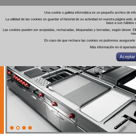
Una cookie o galleta informática es un pequeño archivo de in
Una cookie o galleta informática es un pequeño archivo de in
La utilidad de las cookies es guardar el historial de su actividad en nuestra página web,
La utilidad de las cookies es guardar el historial de su actividad en nuestra página web,
base a sus hábitos 
base a sus hábitos 
Las cookies pueden ser aceptadas, rechazadas, bloqueadas y borradas, según desee. Ello 
Las cookies pueden ser aceptadas, rechazadas, bloqueadas y borradas, según desee. Ello 
nav
nav
En caso de que rechace las cookies no podremos asegurarle el
En caso de que rechace las cookies no podremos asegurarle el
Más información en el apartad
Más información en el apartad