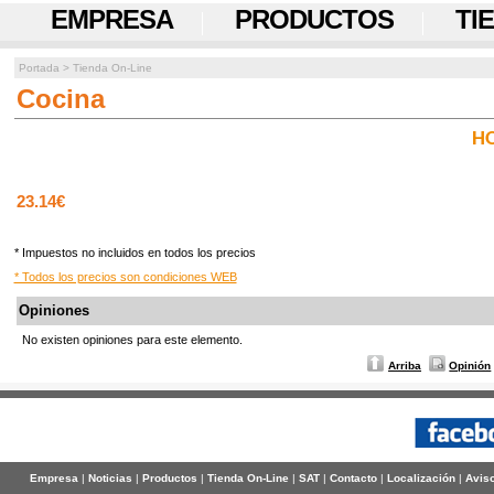
EMPRESA
PRODUCTOS
TI
Portada
>
Tienda On-Line
Cocina
HO
23.14€
* Impuestos no incluidos en todos los precios
* Todos los precios son condiciones WEB
Opiniones
No existen opiniones para este elemento.
Arriba
Opinión
Empresa
|
Noticias
|
Productos
|
Tienda On-Line
|
SAT
|
Contacto
|
Localización
|
Aviso