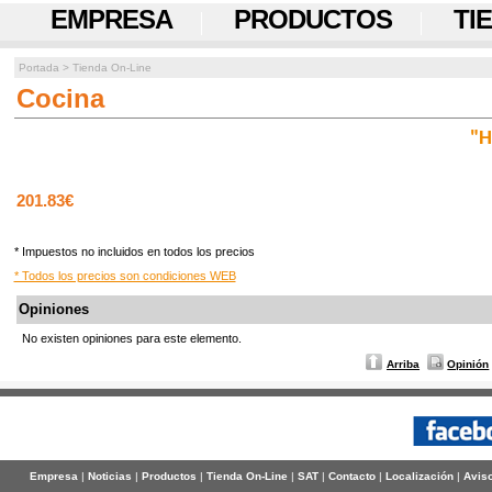
EMPRESA
PRODUCTOS
TI
Portada
>
Tienda On-Line
Cocina
"H
201.83€
* Impuestos no incluidos en todos los precios
* Todos los precios son condiciones WEB
Opiniones
No existen opiniones para este elemento.
Arriba
Opinión
Empresa
|
Noticias
|
Productos
|
Tienda On-Line
|
SAT
|
Contacto
|
Localización
|
Aviso