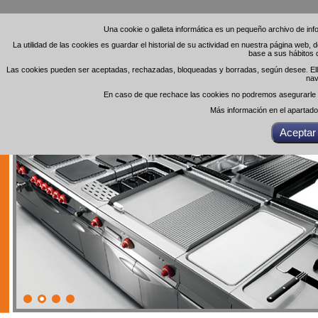
Una cookie o galleta informática es un pequeño archivo de in
Una cookie o galleta informática es un pequeño archivo de in
La utilidad de las cookies es guardar el historial de su actividad en nuestra página web,
La utilidad de las cookies es guardar el historial de su actividad en nuestra página web,
base a sus hábitos 
base a sus hábitos 
Las cookies pueden ser aceptadas, rechazadas, bloqueadas y borradas, según desee. Ello 
Las cookies pueden ser aceptadas, rechazadas, bloqueadas y borradas, según desee. Ello 
nav
nav
En caso de que rechace las cookies no podremos asegurarle el
En caso de que rechace las cookies no podremos asegurarle el
Más información en el apartad
Más información en el apartad