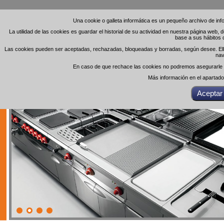
Una cookie o galleta informática es un pequeño archivo de in
Una cookie o galleta informática es un pequeño archivo de in
La utilidad de las cookies es guardar el historial de su actividad en nuestra página web,
La utilidad de las cookies es guardar el historial de su actividad en nuestra página web,
base a sus hábitos 
base a sus hábitos 
Las cookies pueden ser aceptadas, rechazadas, bloqueadas y borradas, según desee. Ello 
Las cookies pueden ser aceptadas, rechazadas, bloqueadas y borradas, según desee. Ello 
nav
nav
En caso de que rechace las cookies no podremos asegurarle el
En caso de que rechace las cookies no podremos asegurarle el
Más información en el apartad
Más información en el apartad