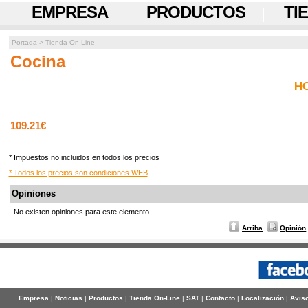
EMPRESA
PRODUCTOS
TI
Portada
>
Tienda On-Line
Cocina
H
109.21€
* Impuestos no incluidos en todos los precios
* Todos los precios son condiciones WEB
Opiniones
No existen opiniones para este elemento.
Arriba
Opinión
Empresa
|
Noticias
|
Productos
|
Tienda On-Line
|
SAT
|
Contacto
|
Localización
|
Aviso