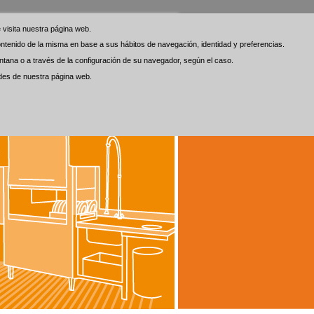
visita nuestra página web.
visita nuestra página web.
 contenido de la misma en base a sus hábitos de navegación, identidad y preferencias.
 contenido de la misma en base a sus hábitos de navegación, identidad y preferencias.
tana o a través de la configuración de su navegador, según el caso.
tana o a través de la configuración de su navegador, según el caso.
ades de nuestra página web.
ades de nuestra página web.