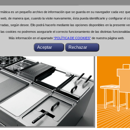
formática es un pequeño archivo de información que se guarda en su navegador cada vez que 
formática es un pequeño archivo de información que se guarda en su navegador cada vez que 
na web, de manera que, cuando la visite nuevamente, ésta pueda identificarle y configurar el
na web, de manera que, cuando la visite nuevamente, ésta pueda identificarle y configurar el
das, según desee. Ello podrá hacerlo mediante las opciones disponibles en la presente ven
das, según desee. Ello podrá hacerlo mediante las opciones disponibles en la presente ven
as cookies no podremos asegurarle el correcto funcionamiento de las distintas funcionalid
as cookies no podremos asegurarle el correcto funcionamiento de las distintas funcionalid
Más información en el apartado
Más información en el apartado
“POLÍTICA DE COOKIES”
“POLÍTICA DE COOKIES”
de nuestra página web.
de nuestra página web.
Buscar