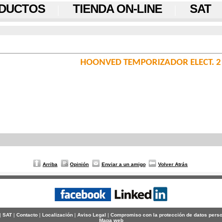
DUCTOS
TIENDA ON-LINE
SAT
HOONVED TEMPORIZADOR ELECT. 2
Arriba
Opinión
Enviar a un amigo
Volver Atrás
|
SAT
|
Contacto
|
Localización
|
Aviso Legal
|
Compromiso con la protección de datos pers
Mapa web