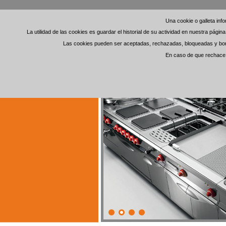
Una cookie o galleta in
Una cookie o galleta in
La utilidad de las cookies es guardar el historial de su actividad en nuestra pági
La utilidad de las cookies es guardar el historial de su actividad en nuestra pági
Las cookies pueden ser aceptadas, rechazadas, bloqueadas y borra
Las cookies pueden ser aceptadas, rechazadas, bloqueadas y borra
En caso de que rechace l
En caso de que rechace l