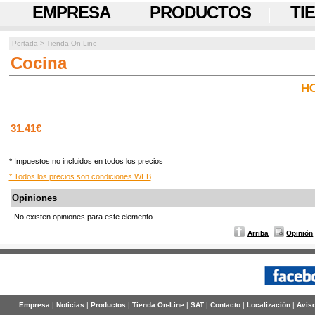
EMPRESA
PRODUCTOS
TI
Portada
>
Tienda On-Line
Cocina
HO
31.41€
* Impuestos no incluidos en todos los precios
* Todos los precios son condiciones WEB
Opiniones
No existen opiniones para este elemento.
Arriba
Opinión
Empresa
|
Noticias
|
Productos
|
Tienda On-Line
|
SAT
|
Contacto
|
Localización
|
Aviso