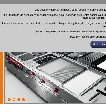
Una cookie o galleta informática es un pequeño archivo de in
Una cookie o galleta informática es un pequeño archivo de in
La utilidad de las cookies es guardar el historial de su actividad en nuestra página web,
La utilidad de las cookies es guardar el historial de su actividad en nuestra página web,
base a sus hábitos 
base a sus hábitos 
Las cookies pueden ser aceptadas, rechazadas, bloqueadas y borradas, según desee. Ello 
Las cookies pueden ser aceptadas, rechazadas, bloqueadas y borradas, según desee. Ello 
nav
nav
En caso de que rechace las cookies no podremos asegurarle el
En caso de que rechace las cookies no podremos asegurarle el
Más información en el apartad
Más información en el apartad