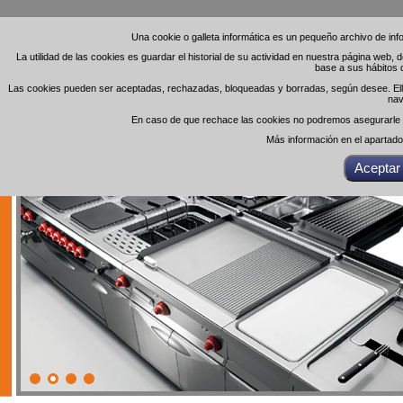
Una cookie o galleta informática es un pequeño archivo de in
Una cookie o galleta informática es un pequeño archivo de in
La utilidad de las cookies es guardar el historial de su actividad en nuestra página web,
La utilidad de las cookies es guardar el historial de su actividad en nuestra página web,
base a sus hábitos 
base a sus hábitos 
Las cookies pueden ser aceptadas, rechazadas, bloqueadas y borradas, según desee. Ello 
Las cookies pueden ser aceptadas, rechazadas, bloqueadas y borradas, según desee. Ello 
nav
nav
En caso de que rechace las cookies no podremos asegurarle el
En caso de que rechace las cookies no podremos asegurarle el
Más información en el apartad
Más información en el apartad