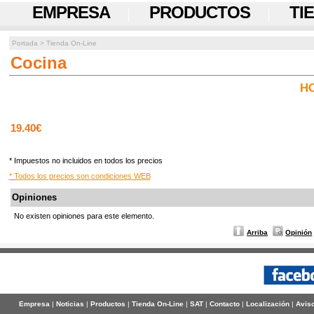
EMPRESA
PRODUCTOS
TI
Portada
>
Tienda On-Line
Cocina
HO
19.40€
* Impuestos no incluidos en todos los precios
* Todos los precios son condiciones WEB
Opiniones
No existen opiniones para este elemento.
Arriba
Opinión
Empresa
|
Noticias
|
Productos
|
Tienda On-Line
|
SAT
|
Contacto
|
Localización
|
Aviso