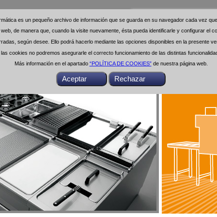
formática es un pequeño archivo de información que se guarda en su navegador cada vez que 
formática es un pequeño archivo de información que se guarda en su navegador cada vez que 
na web, de manera que, cuando la visite nuevamente, ésta pueda identificarle y configurar el
na web, de manera que, cuando la visite nuevamente, ésta pueda identificarle y configurar el
das, según desee. Ello podrá hacerlo mediante las opciones disponibles en la presente ven
das, según desee. Ello podrá hacerlo mediante las opciones disponibles en la presente ven
as cookies no podremos asegurarle el correcto funcionamiento de las distintas funcionalid
as cookies no podremos asegurarle el correcto funcionamiento de las distintas funcionalid
Más información en el apartado
Más información en el apartado
“POLÍTICA DE COOKIES”
“POLÍTICA DE COOKIES”
de nuestra página web.
de nuestra página web.
Buscar