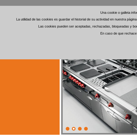
Una cookie o galleta in
Una cookie o galleta in
La utilidad de las cookies es guardar el historial de su actividad en nuestra pági
La utilidad de las cookies es guardar el historial de su actividad en nuestra pági
Las cookies pueden ser aceptadas, rechazadas, bloqueadas y borra
Las cookies pueden ser aceptadas, rechazadas, bloqueadas y borra
En caso de que rechace l
En caso de que rechace l