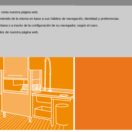
visita nuestra página web.
visita nuestra página web.
 contenido de la misma en base a sus hábitos de navegación, identidad y preferencias.
 contenido de la misma en base a sus hábitos de navegación, identidad y preferencias.
tana o a través de la configuración de su navegador, según el caso.
tana o a través de la configuración de su navegador, según el caso.
ades de nuestra página web.
ades de nuestra página web.