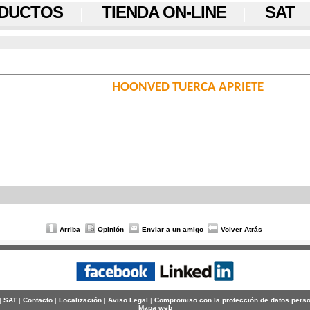
DUCTOS
TIENDA ON-LINE
SAT
HOONVED TUERCA APRIETE
Arriba
Opinión
Enviar a un amigo
Volver Atrás
|
SAT
|
Contacto
|
Localización
|
Aviso Legal
|
Compromiso con la protección de datos pers
Mapa web