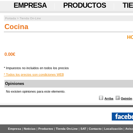
EMPRESA
PRODUCTOS
TI
Portada
>
Tienda On-Line
Cocina
H
0.00€
* Impuestos no incluidos en todos los precios
* Todos los precios son condiciones WEB
Opiniones
No existen opiniones para este elemento.
Arriba
Opinión
Empresa
|
Noticias
|
Productos
|
Tienda On-Line
|
SAT
|
Contacto
|
Localización
|
Aviso