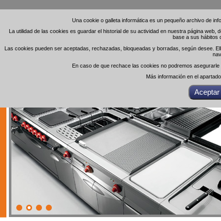
Una cookie o galleta informática es un pequeño archivo de in
Una cookie o galleta informática es un pequeño archivo de in
La utilidad de las cookies es guardar el historial de su actividad en nuestra página web,
La utilidad de las cookies es guardar el historial de su actividad en nuestra página web,
base a sus hábitos 
base a sus hábitos 
Las cookies pueden ser aceptadas, rechazadas, bloqueadas y borradas, según desee. Ello 
Las cookies pueden ser aceptadas, rechazadas, bloqueadas y borradas, según desee. Ello 
nav
nav
En caso de que rechace las cookies no podremos asegurarle el
En caso de que rechace las cookies no podremos asegurarle el
Más información en el apartad
Más información en el apartad