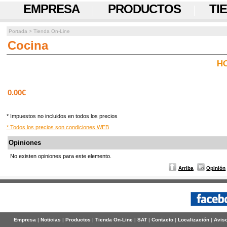
EMPRESA
PRODUCTOS
TI
Portada
>
Tienda On-Line
Cocina
HO
0.00€
* Impuestos no incluidos en todos los precios
* Todos los precios son condiciones WEB
Opiniones
No existen opiniones para este elemento.
Arriba
Opinión
Empresa
|
Noticias
|
Productos
|
Tienda On-Line
|
SAT
|
Contacto
|
Localización
|
Aviso