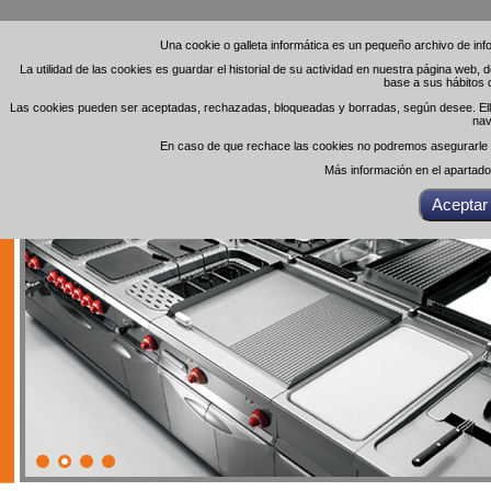
Una cookie o galleta informática es un pequeño archivo de in
Una cookie o galleta informática es un pequeño archivo de in
La utilidad de las cookies es guardar el historial de su actividad en nuestra página web,
La utilidad de las cookies es guardar el historial de su actividad en nuestra página web,
base a sus hábitos 
base a sus hábitos 
Las cookies pueden ser aceptadas, rechazadas, bloqueadas y borradas, según desee. Ello 
Las cookies pueden ser aceptadas, rechazadas, bloqueadas y borradas, según desee. Ello 
nav
nav
En caso de que rechace las cookies no podremos asegurarle el
En caso de que rechace las cookies no podremos asegurarle el
Más información en el apartad
Más información en el apartad