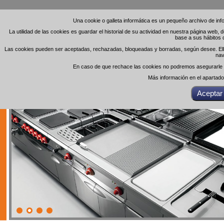
Una cookie o galleta informática es un pequeño archivo de in
Una cookie o galleta informática es un pequeño archivo de in
La utilidad de las cookies es guardar el historial de su actividad en nuestra página web,
La utilidad de las cookies es guardar el historial de su actividad en nuestra página web,
base a sus hábitos 
base a sus hábitos 
Las cookies pueden ser aceptadas, rechazadas, bloqueadas y borradas, según desee. Ello 
Las cookies pueden ser aceptadas, rechazadas, bloqueadas y borradas, según desee. Ello 
nav
nav
En caso de que rechace las cookies no podremos asegurarle el
En caso de que rechace las cookies no podremos asegurarle el
Más información en el apartad
Más información en el apartad