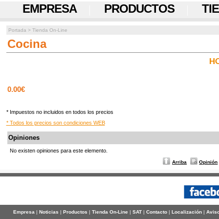
EMPRESA
PRODUCTOS
TI
Portada
>
Tienda On-Line
Cocina
H
0.00€
* Impuestos no incluidos en todos los precios
* Todos los precios son condiciones WEB
Opiniones
No existen opiniones para este elemento.
Arriba
Opinión
Empresa
|
Noticias
|
Productos
|
Tienda On-Line
|
SAT
|
Contacto
|
Localización
|
Aviso