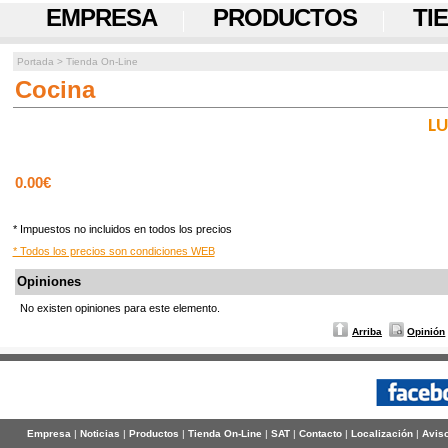
EMPRESA
PRODUCTOS
TI
Portada
>
Tienda On-Line
Cocina
LU
0.00€
* Impuestos no incluidos en todos los precios
* Todos los precios son condiciones WEB
Opiniones
No existen opiniones para este elemento.
Arriba
Opinión
Empresa
|
Noticias
|
Productos
|
Tienda On-Line
|
SAT
|
Contacto
|
Localización
|
Aviso