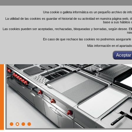
Una cookie o galleta informática es un pequeño archivo de in
Una cookie o galleta informática es un pequeño archivo de in
La utilidad de las cookies es guardar el historial de su actividad en nuestra página web,
La utilidad de las cookies es guardar el historial de su actividad en nuestra página web,
base a sus hábitos 
base a sus hábitos 
Las cookies pueden ser aceptadas, rechazadas, bloqueadas y borradas, según desee. Ello 
Las cookies pueden ser aceptadas, rechazadas, bloqueadas y borradas, según desee. Ello 
nav
nav
En caso de que rechace las cookies no podremos asegurarle el
En caso de que rechace las cookies no podremos asegurarle el
Más información en el apartad
Más información en el apartad