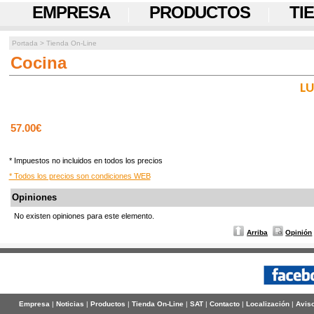
EMPRESA
PRODUCTOS
TI
Portada
>
Tienda On-Line
Cocina
LU
57.00€
* Impuestos no incluidos en todos los precios
* Todos los precios son condiciones WEB
Opiniones
No existen opiniones para este elemento.
Arriba
Opinión
Empresa
|
Noticias
|
Productos
|
Tienda On-Line
|
SAT
|
Contacto
|
Localización
|
Aviso