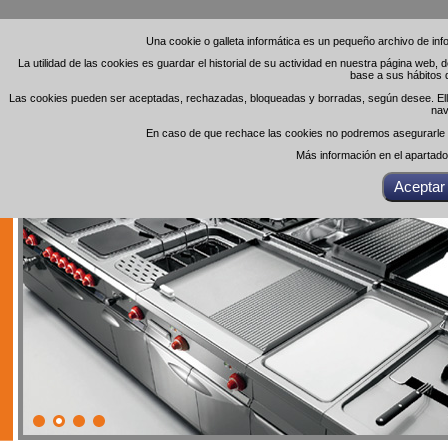
Una cookie o galleta informática es un pequeño archivo de in
Una cookie o galleta informática es un pequeño archivo de in
La utilidad de las cookies es guardar el historial de su actividad en nuestra página web,
La utilidad de las cookies es guardar el historial de su actividad en nuestra página web,
base a sus hábitos 
base a sus hábitos 
Las cookies pueden ser aceptadas, rechazadas, bloqueadas y borradas, según desee. Ello 
Las cookies pueden ser aceptadas, rechazadas, bloqueadas y borradas, según desee. Ello 
nav
nav
En caso de que rechace las cookies no podremos asegurarle el
En caso de que rechace las cookies no podremos asegurarle el
Más información en el apartad
Más información en el apartad