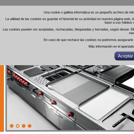
Una cookie o galleta informática es un pequeño archivo de in
Una cookie o galleta informática es un pequeño archivo de in
La utilidad de las cookies es guardar el historial de su actividad en nuestra página web,
La utilidad de las cookies es guardar el historial de su actividad en nuestra página web,
base a sus hábitos 
base a sus hábitos 
Las cookies pueden ser aceptadas, rechazadas, bloqueadas y borradas, según desee. Ello 
Las cookies pueden ser aceptadas, rechazadas, bloqueadas y borradas, según desee. Ello 
nav
nav
En caso de que rechace las cookies no podremos asegurarle el
En caso de que rechace las cookies no podremos asegurarle el
Más información en el apartad
Más información en el apartad