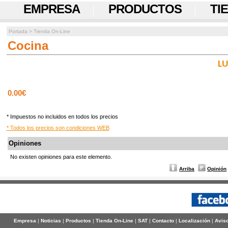
EMPRESA
PRODUCTOS
TI
Portada
>
Tienda On-Line
Cocina
LU
0.00€
* Impuestos no incluidos en todos los precios
* Todos los precios son condiciones WEB
Opiniones
No existen opiniones para este elemento.
Arriba
Opinión
Empresa
|
Noticias
|
Productos
|
Tienda On-Line
|
SAT
|
Contacto
|
Localización
|
Aviso