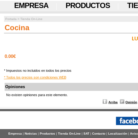
EMPRESA
PRODUCTOS
TI
Portada
>
Tienda On-Line
Cocina
LU
0.00€
* Impuestos no incluidos en todos los precios
* Todos los precios son condiciones WEB
Opiniones
No existen opiniones para este elemento.
Arriba
Opinión
Empresa
|
Noticias
|
Productos
|
Tienda On-Line
|
SAT
|
Contacto
|
Localización
|
Aviso