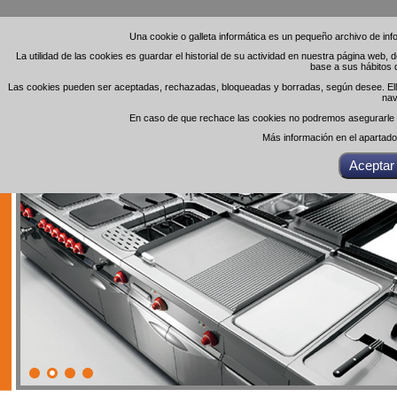
Una cookie o galleta informática es un pequeño archivo de in
Una cookie o galleta informática es un pequeño archivo de in
La utilidad de las cookies es guardar el historial de su actividad en nuestra página web,
La utilidad de las cookies es guardar el historial de su actividad en nuestra página web,
base a sus hábitos 
base a sus hábitos 
Las cookies pueden ser aceptadas, rechazadas, bloqueadas y borradas, según desee. Ello 
Las cookies pueden ser aceptadas, rechazadas, bloqueadas y borradas, según desee. Ello 
nav
nav
En caso de que rechace las cookies no podremos asegurarle el
En caso de que rechace las cookies no podremos asegurarle el
Más información en el apartad
Más información en el apartad