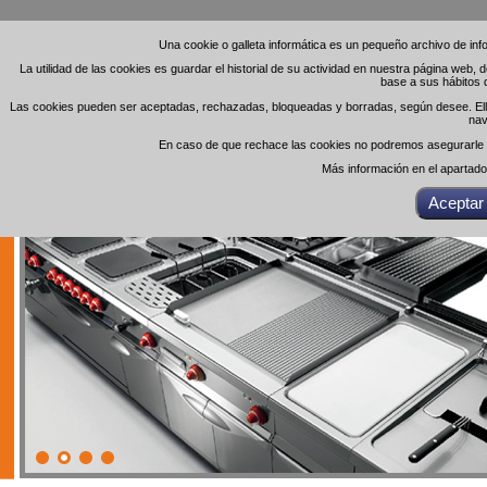
Una cookie o galleta informática es un pequeño archivo de in
Una cookie o galleta informática es un pequeño archivo de in
La utilidad de las cookies es guardar el historial de su actividad en nuestra página web,
La utilidad de las cookies es guardar el historial de su actividad en nuestra página web,
base a sus hábitos 
base a sus hábitos 
Las cookies pueden ser aceptadas, rechazadas, bloqueadas y borradas, según desee. Ello 
Las cookies pueden ser aceptadas, rechazadas, bloqueadas y borradas, según desee. Ello 
nav
nav
En caso de que rechace las cookies no podremos asegurarle el
En caso de que rechace las cookies no podremos asegurarle el
Más información en el apartad
Más información en el apartad