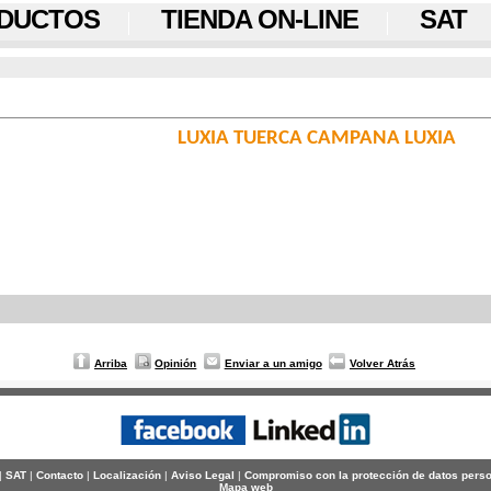
DUCTOS
TIENDA ON-LINE
SAT
LUXIA TUERCA CAMPANA LUXIA
Arriba
Opinión
Enviar a un amigo
Volver Atrás
|
SAT
|
Contacto
|
Localización
|
Aviso Legal
|
Compromiso con la protección de datos pers
Mapa web