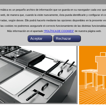
formática es un pequeño archivo de información que se guarda en su navegador cada vez que 
formática es un pequeño archivo de información que se guarda en su navegador cada vez que 
na web, de manera que, cuando la visite nuevamente, ésta pueda identificarle y configurar el
na web, de manera que, cuando la visite nuevamente, ésta pueda identificarle y configurar el
das, según desee. Ello podrá hacerlo mediante las opciones disponibles en la presente ven
das, según desee. Ello podrá hacerlo mediante las opciones disponibles en la presente ven
as cookies no podremos asegurarle el correcto funcionamiento de las distintas funcionalid
as cookies no podremos asegurarle el correcto funcionamiento de las distintas funcionalid
Más información en el apartado
Más información en el apartado
“POLÍTICA DE COOKIES”
“POLÍTICA DE COOKIES”
de nuestra página web.
de nuestra página web.
Buscar