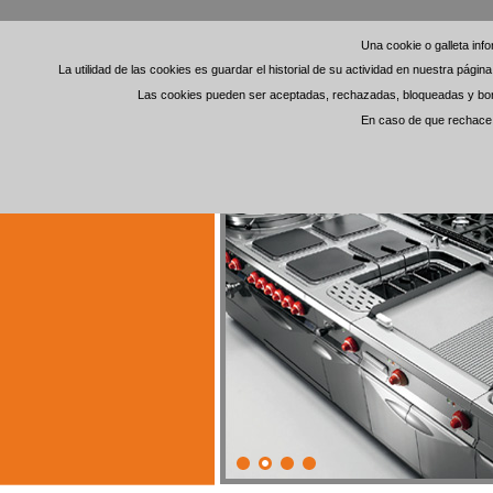
Una cookie o galleta in
Una cookie o galleta in
La utilidad de las cookies es guardar el historial de su actividad en nuestra pági
La utilidad de las cookies es guardar el historial de su actividad en nuestra pági
Las cookies pueden ser aceptadas, rechazadas, bloqueadas y borra
Las cookies pueden ser aceptadas, rechazadas, bloqueadas y borra
En caso de que rechace l
En caso de que rechace l