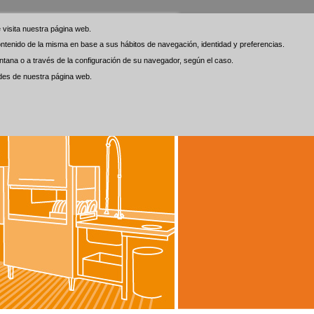
visita nuestra página web.
visita nuestra página web.
 contenido de la misma en base a sus hábitos de navegación, identidad y preferencias.
 contenido de la misma en base a sus hábitos de navegación, identidad y preferencias.
tana o a través de la configuración de su navegador, según el caso.
tana o a través de la configuración de su navegador, según el caso.
ades de nuestra página web.
ades de nuestra página web.