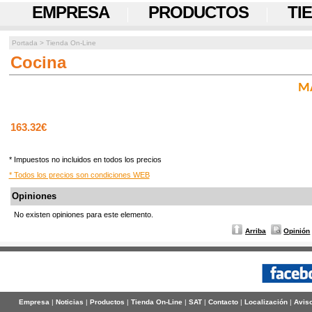
EMPRESA
PRODUCTOS
TI
Portada
>
Tienda On-Line
Cocina
MA
163.32€
* Impuestos no incluidos en todos los precios
* Todos los precios son condiciones WEB
Opiniones
No existen opiniones para este elemento.
Arriba
Opinión
Empresa
|
Noticias
|
Productos
|
Tienda On-Line
|
SAT
|
Contacto
|
Localización
|
Aviso