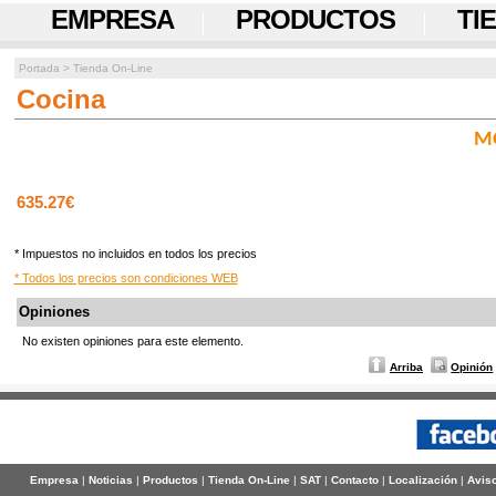
EMPRESA
PRODUCTOS
TI
Portada
>
Tienda On-Line
Cocina
M
635.27€
* Impuestos no incluidos en todos los precios
* Todos los precios son condiciones WEB
Opiniones
No existen opiniones para este elemento.
Arriba
Opinión
Empresa
|
Noticias
|
Productos
|
Tienda On-Line
|
SAT
|
Contacto
|
Localización
|
Aviso