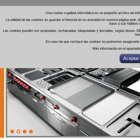
Una cookie o galleta informática es un pequeño archivo de in
Una cookie o galleta informática es un pequeño archivo de in
La utilidad de las cookies es guardar el historial de su actividad en nuestra página web,
La utilidad de las cookies es guardar el historial de su actividad en nuestra página web,
base a sus hábitos 
base a sus hábitos 
Las cookies pueden ser aceptadas, rechazadas, bloqueadas y borradas, según desee. Ello 
Las cookies pueden ser aceptadas, rechazadas, bloqueadas y borradas, según desee. Ello 
nav
nav
En caso de que rechace las cookies no podremos asegurarle el
En caso de que rechace las cookies no podremos asegurarle el
Más información en el apartad
Más información en el apartad