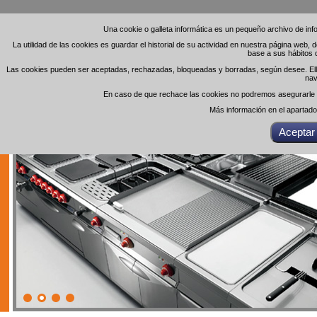
Una cookie o galleta informática es un pequeño archivo de in
Una cookie o galleta informática es un pequeño archivo de in
La utilidad de las cookies es guardar el historial de su actividad en nuestra página web,
La utilidad de las cookies es guardar el historial de su actividad en nuestra página web,
base a sus hábitos 
base a sus hábitos 
Las cookies pueden ser aceptadas, rechazadas, bloqueadas y borradas, según desee. Ello 
Las cookies pueden ser aceptadas, rechazadas, bloqueadas y borradas, según desee. Ello 
nav
nav
En caso de que rechace las cookies no podremos asegurarle el
En caso de que rechace las cookies no podremos asegurarle el
Más información en el apartad
Más información en el apartad