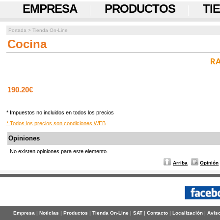
EMPRESA
PRODUCTOS
TI
Portada
>
Tienda On-Line
Cocina
RA
190.20€
* Impuestos no incluidos en todos los precios
* Todos los precios son condiciones WEB
Opiniones
No existen opiniones para este elemento.
Arriba
Opinión
Empresa
|
Noticias
|
Productos
|
Tienda On-Line
|
SAT
|
Contacto
|
Localización
|
Aviso