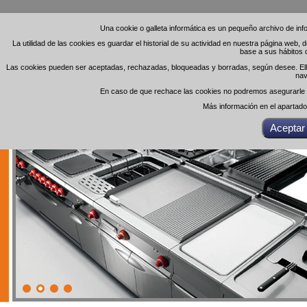
Una cookie o galleta informática es un pequeño archivo de in
Una cookie o galleta informática es un pequeño archivo de in
La utilidad de las cookies es guardar el historial de su actividad en nuestra página web,
La utilidad de las cookies es guardar el historial de su actividad en nuestra página web,
base a sus hábitos 
base a sus hábitos 
Las cookies pueden ser aceptadas, rechazadas, bloqueadas y borradas, según desee. Ello 
Las cookies pueden ser aceptadas, rechazadas, bloqueadas y borradas, según desee. Ello 
nav
nav
En caso de que rechace las cookies no podremos asegurarle el
En caso de que rechace las cookies no podremos asegurarle el
Más información en el apartad
Más información en el apartad