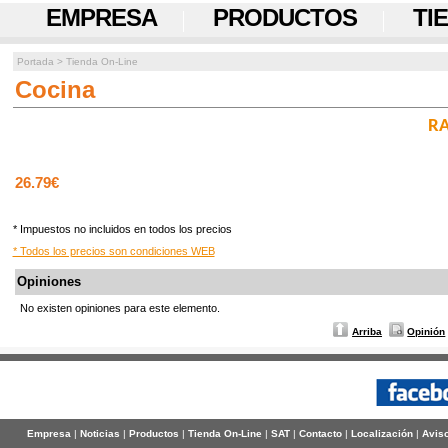
EMPRESA
PRODUCTOS
TI
Portada
>
Tienda On-Line
Cocina
RA
26.79€
* Impuestos no incluidos en todos los precios
* Todos los precios son condiciones WEB
Opiniones
No existen opiniones para este elemento.
Arriba
Opinión
Empresa
|
Noticias
|
Productos
|
Tienda On-Line
|
SAT
|
Contacto
|
Localización
|
Aviso