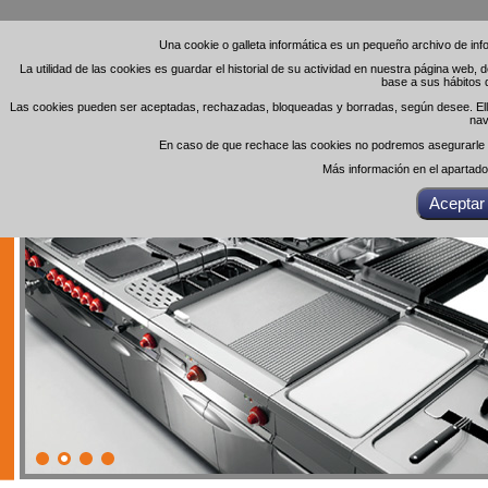
Una cookie o galleta informática es un pequeño archivo de in
Una cookie o galleta informática es un pequeño archivo de in
La utilidad de las cookies es guardar el historial de su actividad en nuestra página web,
La utilidad de las cookies es guardar el historial de su actividad en nuestra página web,
base a sus hábitos 
base a sus hábitos 
Las cookies pueden ser aceptadas, rechazadas, bloqueadas y borradas, según desee. Ello 
Las cookies pueden ser aceptadas, rechazadas, bloqueadas y borradas, según desee. Ello 
nav
nav
En caso de que rechace las cookies no podremos asegurarle el
En caso de que rechace las cookies no podremos asegurarle el
Más información en el apartad
Más información en el apartad