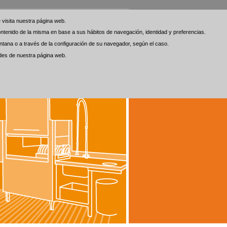
visita nuestra página web.
visita nuestra página web.
 contenido de la misma en base a sus hábitos de navegación, identidad y preferencias.
 contenido de la misma en base a sus hábitos de navegación, identidad y preferencias.
tana o a través de la configuración de su navegador, según el caso.
tana o a través de la configuración de su navegador, según el caso.
ades de nuestra página web.
ades de nuestra página web.