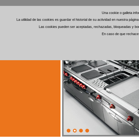
Una cookie o galleta in
Una cookie o galleta in
La utilidad de las cookies es guardar el historial de su actividad en nuestra pági
La utilidad de las cookies es guardar el historial de su actividad en nuestra pági
Las cookies pueden ser aceptadas, rechazadas, bloqueadas y borra
Las cookies pueden ser aceptadas, rechazadas, bloqueadas y borra
En caso de que rechace l
En caso de que rechace l