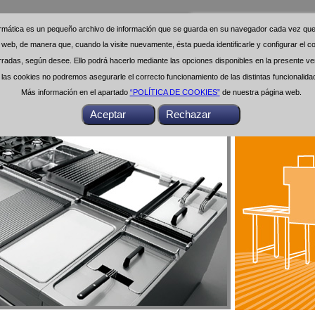
formática es un pequeño archivo de información que se guarda en su navegador cada vez que 
formática es un pequeño archivo de información que se guarda en su navegador cada vez que 
na web, de manera que, cuando la visite nuevamente, ésta pueda identificarle y configurar el
na web, de manera que, cuando la visite nuevamente, ésta pueda identificarle y configurar el
das, según desee. Ello podrá hacerlo mediante las opciones disponibles en la presente ven
das, según desee. Ello podrá hacerlo mediante las opciones disponibles en la presente ven
as cookies no podremos asegurarle el correcto funcionamiento de las distintas funcionalid
as cookies no podremos asegurarle el correcto funcionamiento de las distintas funcionalid
Más información en el apartado
Más información en el apartado
“POLÍTICA DE COOKIES”
“POLÍTICA DE COOKIES”
de nuestra página web.
de nuestra página web.
Buscar