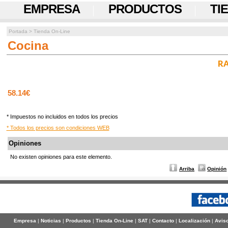
EMPRESA
PRODUCTOS
TI
Portada
>
Tienda On-Line
Cocina
RA
58.14€
* Impuestos no incluidos en todos los precios
* Todos los precios son condiciones WEB
Opiniones
No existen opiniones para este elemento.
Arriba
Opinión
Empresa
|
Noticias
|
Productos
|
Tienda On-Line
|
SAT
|
Contacto
|
Localización
|
Aviso