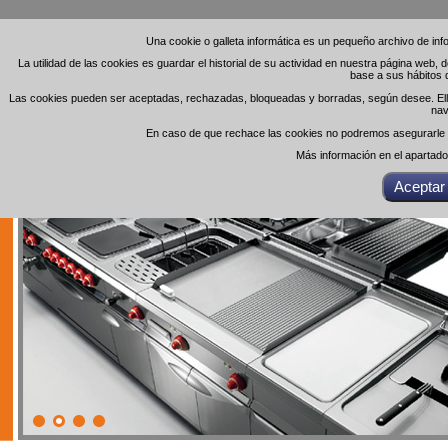
Una cookie o galleta informática es un pequeño archivo de in
Una cookie o galleta informática es un pequeño archivo de in
La utilidad de las cookies es guardar el historial de su actividad en nuestra página web,
La utilidad de las cookies es guardar el historial de su actividad en nuestra página web,
base a sus hábitos 
base a sus hábitos 
Las cookies pueden ser aceptadas, rechazadas, bloqueadas y borradas, según desee. Ello 
Las cookies pueden ser aceptadas, rechazadas, bloqueadas y borradas, según desee. Ello 
nav
nav
En caso de que rechace las cookies no podremos asegurarle el
En caso de que rechace las cookies no podremos asegurarle el
Más información en el apartad
Más información en el apartad