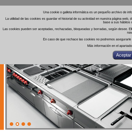
Una cookie o galleta informática es un pequeño archivo de in
Una cookie o galleta informática es un pequeño archivo de in
La utilidad de las cookies es guardar el historial de su actividad en nuestra página web,
La utilidad de las cookies es guardar el historial de su actividad en nuestra página web,
base a sus hábitos 
base a sus hábitos 
Las cookies pueden ser aceptadas, rechazadas, bloqueadas y borradas, según desee. Ello 
Las cookies pueden ser aceptadas, rechazadas, bloqueadas y borradas, según desee. Ello 
nav
nav
En caso de que rechace las cookies no podremos asegurarle el
En caso de que rechace las cookies no podremos asegurarle el
Más información en el apartad
Más información en el apartad