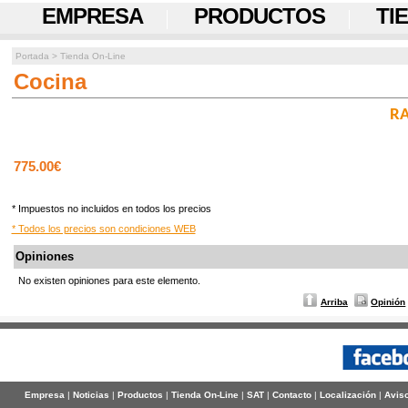
EMPRESA
PRODUCTOS
TI
Portada
>
Tienda On-Line
Cocina
RA
775.00€
* Impuestos no incluidos en todos los precios
* Todos los precios son condiciones WEB
Opiniones
No existen opiniones para este elemento.
Arriba
Opinión
Empresa
|
Noticias
|
Productos
|
Tienda On-Line
|
SAT
|
Contacto
|
Localización
|
Aviso