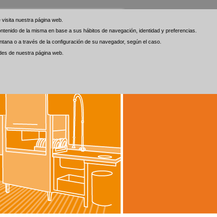
visita nuestra página web.
visita nuestra página web.
 contenido de la misma en base a sus hábitos de navegación, identidad y preferencias.
 contenido de la misma en base a sus hábitos de navegación, identidad y preferencias.
tana o a través de la configuración de su navegador, según el caso.
tana o a través de la configuración de su navegador, según el caso.
ades de nuestra página web.
ades de nuestra página web.