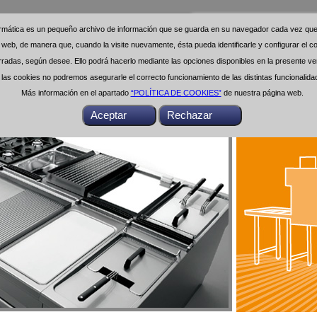
formática es un pequeño archivo de información que se guarda en su navegador cada vez que 
formática es un pequeño archivo de información que se guarda en su navegador cada vez que 
na web, de manera que, cuando la visite nuevamente, ésta pueda identificarle y configurar el
na web, de manera que, cuando la visite nuevamente, ésta pueda identificarle y configurar el
das, según desee. Ello podrá hacerlo mediante las opciones disponibles en la presente ven
das, según desee. Ello podrá hacerlo mediante las opciones disponibles en la presente ven
as cookies no podremos asegurarle el correcto funcionamiento de las distintas funcionalid
as cookies no podremos asegurarle el correcto funcionamiento de las distintas funcionalid
Más información en el apartado
Más información en el apartado
“POLÍTICA DE COOKIES”
“POLÍTICA DE COOKIES”
de nuestra página web.
de nuestra página web.
Buscar