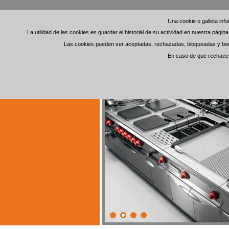
Una cookie o galleta in
Una cookie o galleta in
La utilidad de las cookies es guardar el historial de su actividad en nuestra pági
La utilidad de las cookies es guardar el historial de su actividad en nuestra pági
Las cookies pueden ser aceptadas, rechazadas, bloqueadas y borra
Las cookies pueden ser aceptadas, rechazadas, bloqueadas y borra
En caso de que rechace l
En caso de que rechace l