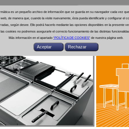
formática es un pequeño archivo de información que se guarda en su navegador cada vez que 
formática es un pequeño archivo de información que se guarda en su navegador cada vez que 
na web, de manera que, cuando la visite nuevamente, ésta pueda identificarle y configurar el
na web, de manera que, cuando la visite nuevamente, ésta pueda identificarle y configurar el
das, según desee. Ello podrá hacerlo mediante las opciones disponibles en la presente ven
das, según desee. Ello podrá hacerlo mediante las opciones disponibles en la presente ven
as cookies no podremos asegurarle el correcto funcionamiento de las distintas funcionalid
as cookies no podremos asegurarle el correcto funcionamiento de las distintas funcionalid
Más información en el apartado
Más información en el apartado
“POLÍTICA DE COOKIES”
“POLÍTICA DE COOKIES”
de nuestra página web.
de nuestra página web.
Buscar