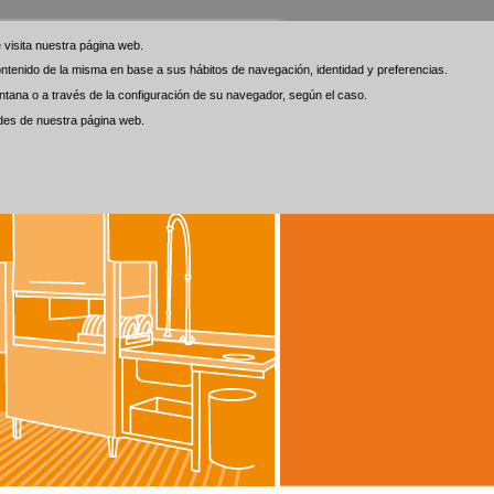
visita nuestra página web.
visita nuestra página web.
 contenido de la misma en base a sus hábitos de navegación, identidad y preferencias.
 contenido de la misma en base a sus hábitos de navegación, identidad y preferencias.
tana o a través de la configuración de su navegador, según el caso.
tana o a través de la configuración de su navegador, según el caso.
ades de nuestra página web.
ades de nuestra página web.