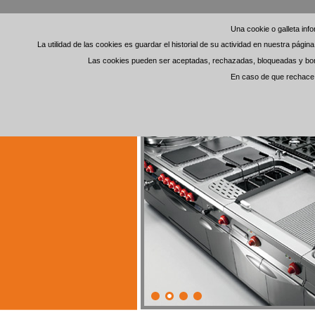
Una cookie o galleta in
Una cookie o galleta in
La utilidad de las cookies es guardar el historial de su actividad en nuestra pági
La utilidad de las cookies es guardar el historial de su actividad en nuestra pági
Las cookies pueden ser aceptadas, rechazadas, bloqueadas y borra
Las cookies pueden ser aceptadas, rechazadas, bloqueadas y borra
En caso de que rechace l
En caso de que rechace l