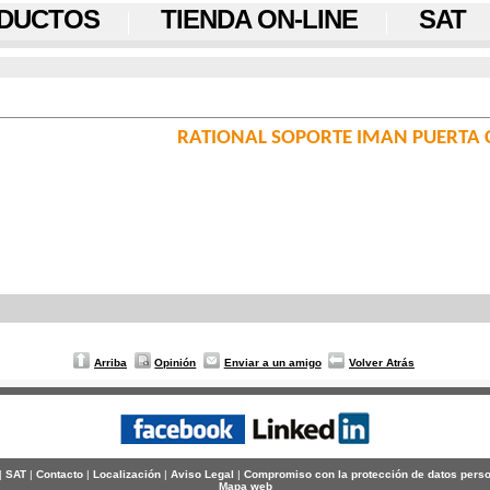
DUCTOS
TIENDA ON-LINE
SAT
RATIONAL SOPORTE IMAN PUERTA
Arriba
Opinión
Enviar a un amigo
Volver Atrás
|
SAT
|
Contacto
|
Localización
|
Aviso Legal
|
Compromiso con la protección de datos pers
Mapa web