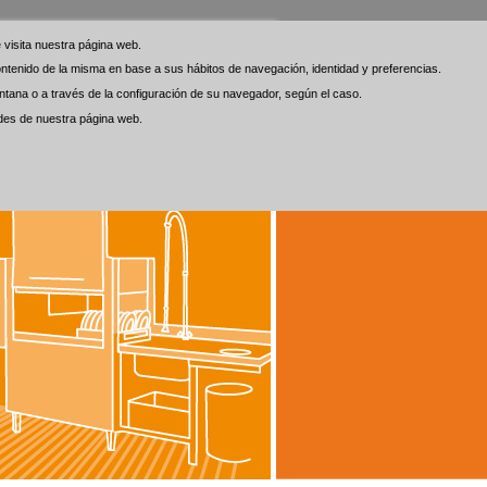
visita nuestra página web.
visita nuestra página web.
 contenido de la misma en base a sus hábitos de navegación, identidad y preferencias.
 contenido de la misma en base a sus hábitos de navegación, identidad y preferencias.
tana o a través de la configuración de su navegador, según el caso.
tana o a través de la configuración de su navegador, según el caso.
ades de nuestra página web.
ades de nuestra página web.