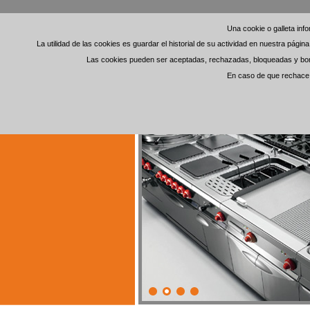
Una cookie o galleta in
Una cookie o galleta in
La utilidad de las cookies es guardar el historial de su actividad en nuestra pági
La utilidad de las cookies es guardar el historial de su actividad en nuestra pági
Las cookies pueden ser aceptadas, rechazadas, bloqueadas y borra
Las cookies pueden ser aceptadas, rechazadas, bloqueadas y borra
En caso de que rechace l
En caso de que rechace l