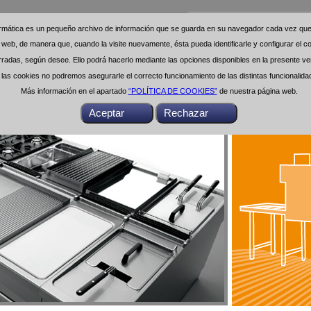
formática es un pequeño archivo de información que se guarda en su navegador cada vez que 
formática es un pequeño archivo de información que se guarda en su navegador cada vez que 
na web, de manera que, cuando la visite nuevamente, ésta pueda identificarle y configurar el
na web, de manera que, cuando la visite nuevamente, ésta pueda identificarle y configurar el
das, según desee. Ello podrá hacerlo mediante las opciones disponibles en la presente ven
das, según desee. Ello podrá hacerlo mediante las opciones disponibles en la presente ven
as cookies no podremos asegurarle el correcto funcionamiento de las distintas funcionalid
as cookies no podremos asegurarle el correcto funcionamiento de las distintas funcionalid
Más información en el apartado
Más información en el apartado
“POLÍTICA DE COOKIES”
“POLÍTICA DE COOKIES”
de nuestra página web.
de nuestra página web.
Buscar