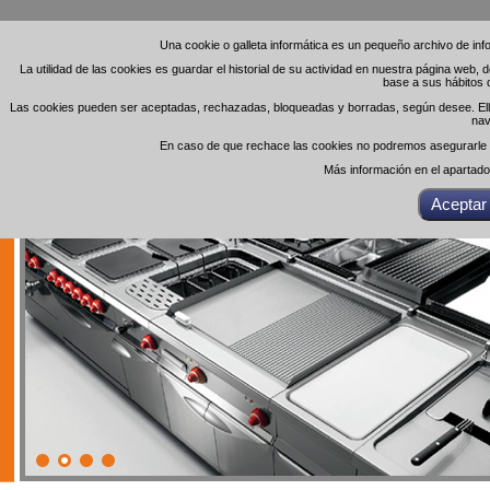
Una cookie o galleta informática es un pequeño archivo de in
Una cookie o galleta informática es un pequeño archivo de in
La utilidad de las cookies es guardar el historial de su actividad en nuestra página web,
La utilidad de las cookies es guardar el historial de su actividad en nuestra página web,
base a sus hábitos 
base a sus hábitos 
Las cookies pueden ser aceptadas, rechazadas, bloqueadas y borradas, según desee. Ello 
Las cookies pueden ser aceptadas, rechazadas, bloqueadas y borradas, según desee. Ello 
nav
nav
En caso de que rechace las cookies no podremos asegurarle el
En caso de que rechace las cookies no podremos asegurarle el
Más información en el apartad
Más información en el apartad