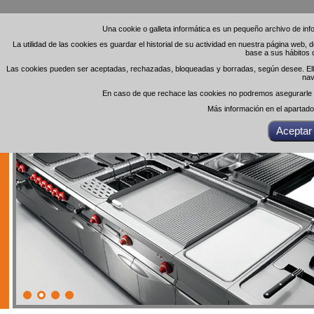
Una cookie o galleta informática es un pequeño archivo de in
Una cookie o galleta informática es un pequeño archivo de in
La utilidad de las cookies es guardar el historial de su actividad en nuestra página web,
La utilidad de las cookies es guardar el historial de su actividad en nuestra página web,
base a sus hábitos 
base a sus hábitos 
Las cookies pueden ser aceptadas, rechazadas, bloqueadas y borradas, según desee. Ello 
Las cookies pueden ser aceptadas, rechazadas, bloqueadas y borradas, según desee. Ello 
nav
nav
En caso de que rechace las cookies no podremos asegurarle el
En caso de que rechace las cookies no podremos asegurarle el
Más información en el apartad
Más información en el apartad