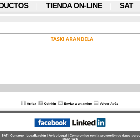
DUCTOS
TIENDA ON-LINE
SAT
TASKI ARANDELA
Arriba
Opinión
Enviar a un amigo
Volver Atrás
|
SAT
|
Contacto
|
Localización
|
Aviso Legal
|
Compromiso con la protección de datos pers
Mapa web