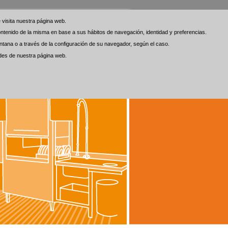
visita nuestra página web.
visita nuestra página web.
 contenido de la misma en base a sus hábitos de navegación, identidad y preferencias.
 contenido de la misma en base a sus hábitos de navegación, identidad y preferencias.
tana o a través de la configuración de su navegador, según el caso.
tana o a través de la configuración de su navegador, según el caso.
ades de nuestra página web.
ades de nuestra página web.