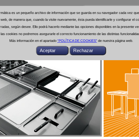
formática es un pequeño archivo de información que se guarda en su navegador cada vez que 
formática es un pequeño archivo de información que se guarda en su navegador cada vez que 
na web, de manera que, cuando la visite nuevamente, ésta pueda identificarle y configurar el
na web, de manera que, cuando la visite nuevamente, ésta pueda identificarle y configurar el
das, según desee. Ello podrá hacerlo mediante las opciones disponibles en la presente ven
das, según desee. Ello podrá hacerlo mediante las opciones disponibles en la presente ven
as cookies no podremos asegurarle el correcto funcionamiento de las distintas funcionalid
as cookies no podremos asegurarle el correcto funcionamiento de las distintas funcionalid
Más información en el apartado
Más información en el apartado
“POLÍTICA DE COOKIES”
“POLÍTICA DE COOKIES”
de nuestra página web.
de nuestra página web.
Buscar