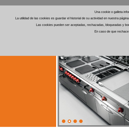
Una cookie o galleta in
Una cookie o galleta in
La utilidad de las cookies es guardar el historial de su actividad en nuestra pági
La utilidad de las cookies es guardar el historial de su actividad en nuestra pági
Las cookies pueden ser aceptadas, rechazadas, bloqueadas y borra
Las cookies pueden ser aceptadas, rechazadas, bloqueadas y borra
En caso de que rechace l
En caso de que rechace l