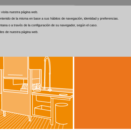
visita nuestra página web.
visita nuestra página web.
 contenido de la misma en base a sus hábitos de navegación, identidad y preferencias.
 contenido de la misma en base a sus hábitos de navegación, identidad y preferencias.
tana o a través de la configuración de su navegador, según el caso.
tana o a través de la configuración de su navegador, según el caso.
ades de nuestra página web.
ades de nuestra página web.