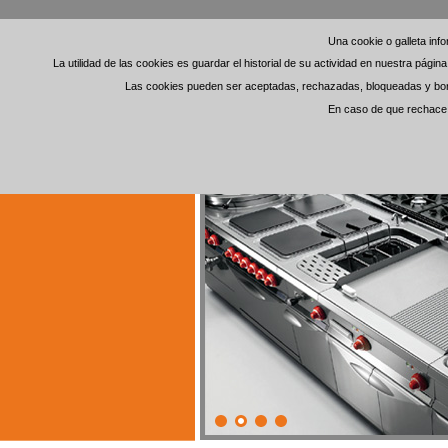
Una cookie o galleta in
Una cookie o galleta in
La utilidad de las cookies es guardar el historial de su actividad en nuestra pági
La utilidad de las cookies es guardar el historial de su actividad en nuestra pági
Las cookies pueden ser aceptadas, rechazadas, bloqueadas y borra
Las cookies pueden ser aceptadas, rechazadas, bloqueadas y borra
En caso de que rechace l
En caso de que rechace l