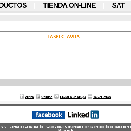
DUCTOS
TIENDA ON-LINE
SAT
TASKI CLAVIJA
Arriba
Opinión
Enviar a un amigo
Volver Atrás
|
SAT
|
Contacto
|
Localización
|
Aviso Legal
|
Compromiso con la protección de datos pers
Mapa web