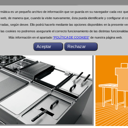
formática es un pequeño archivo de información que se guarda en su navegador cada vez que 
formática es un pequeño archivo de información que se guarda en su navegador cada vez que 
na web, de manera que, cuando la visite nuevamente, ésta pueda identificarle y configurar el
na web, de manera que, cuando la visite nuevamente, ésta pueda identificarle y configurar el
das, según desee. Ello podrá hacerlo mediante las opciones disponibles en la presente ven
das, según desee. Ello podrá hacerlo mediante las opciones disponibles en la presente ven
as cookies no podremos asegurarle el correcto funcionamiento de las distintas funcionalid
as cookies no podremos asegurarle el correcto funcionamiento de las distintas funcionalid
Más información en el apartado
Más información en el apartado
“POLÍTICA DE COOKIES”
“POLÍTICA DE COOKIES”
de nuestra página web.
de nuestra página web.
Buscar