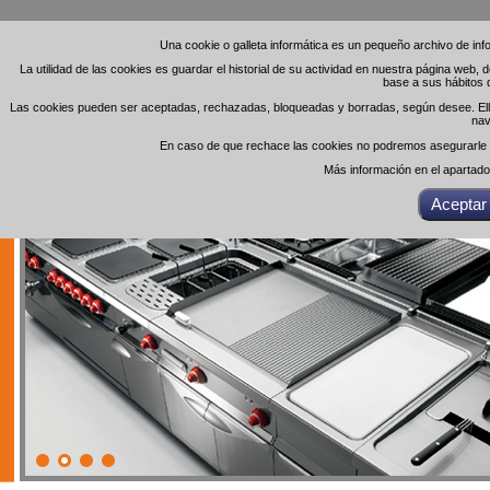
Una cookie o galleta informática es un pequeño archivo de in
Una cookie o galleta informática es un pequeño archivo de in
La utilidad de las cookies es guardar el historial de su actividad en nuestra página web,
La utilidad de las cookies es guardar el historial de su actividad en nuestra página web,
base a sus hábitos 
base a sus hábitos 
Las cookies pueden ser aceptadas, rechazadas, bloqueadas y borradas, según desee. Ello 
Las cookies pueden ser aceptadas, rechazadas, bloqueadas y borradas, según desee. Ello 
nav
nav
En caso de que rechace las cookies no podremos asegurarle el
En caso de que rechace las cookies no podremos asegurarle el
Más información en el apartad
Más información en el apartad