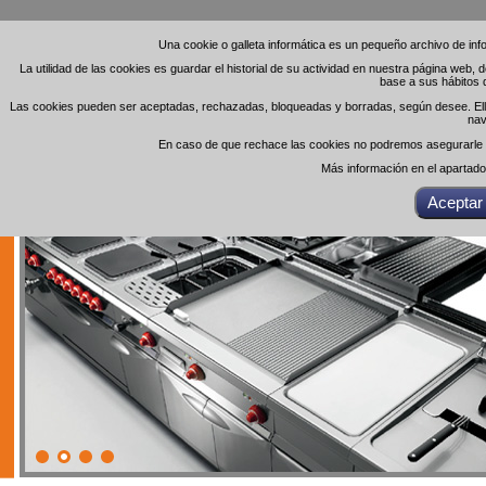
Una cookie o galleta informática es un pequeño archivo de in
Una cookie o galleta informática es un pequeño archivo de in
La utilidad de las cookies es guardar el historial de su actividad en nuestra página web,
La utilidad de las cookies es guardar el historial de su actividad en nuestra página web,
base a sus hábitos 
base a sus hábitos 
Las cookies pueden ser aceptadas, rechazadas, bloqueadas y borradas, según desee. Ello 
Las cookies pueden ser aceptadas, rechazadas, bloqueadas y borradas, según desee. Ello 
nav
nav
En caso de que rechace las cookies no podremos asegurarle el
En caso de que rechace las cookies no podremos asegurarle el
Más información en el apartad
Más información en el apartad