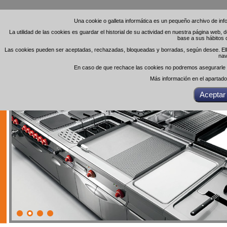
Una cookie o galleta informática es un pequeño archivo de in
Una cookie o galleta informática es un pequeño archivo de in
La utilidad de las cookies es guardar el historial de su actividad en nuestra página web,
La utilidad de las cookies es guardar el historial de su actividad en nuestra página web,
base a sus hábitos 
base a sus hábitos 
Las cookies pueden ser aceptadas, rechazadas, bloqueadas y borradas, según desee. Ello 
Las cookies pueden ser aceptadas, rechazadas, bloqueadas y borradas, según desee. Ello 
nav
nav
En caso de que rechace las cookies no podremos asegurarle el
En caso de que rechace las cookies no podremos asegurarle el
Más información en el apartad
Más información en el apartad