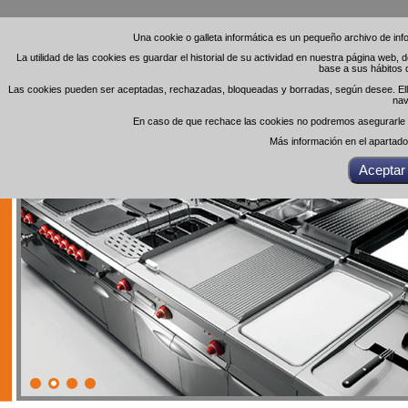
Una cookie o galleta informática es un pequeño archivo de in
Una cookie o galleta informática es un pequeño archivo de in
La utilidad de las cookies es guardar el historial de su actividad en nuestra página web,
La utilidad de las cookies es guardar el historial de su actividad en nuestra página web,
base a sus hábitos 
base a sus hábitos 
Las cookies pueden ser aceptadas, rechazadas, bloqueadas y borradas, según desee. Ello 
Las cookies pueden ser aceptadas, rechazadas, bloqueadas y borradas, según desee. Ello 
nav
nav
En caso de que rechace las cookies no podremos asegurarle el
En caso de que rechace las cookies no podremos asegurarle el
Más información en el apartad
Más información en el apartad