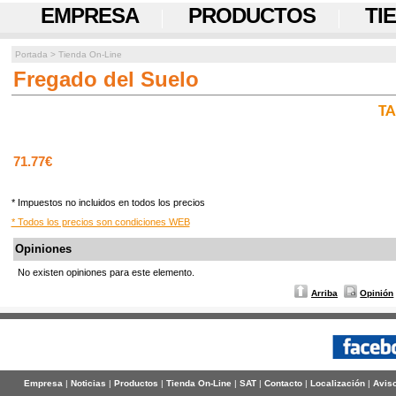
EMPRESA
PRODUCTOS
TI
Portada
>
Tienda On-Line
Fregado del Suelo
TA
71.77€
* Impuestos no incluidos en todos los precios
* Todos los precios son condiciones WEB
Opiniones
No existen opiniones para este elemento.
Arriba
Opinión
Empresa
|
Noticias
|
Productos
|
Tienda On-Line
|
SAT
|
Contacto
|
Localización
|
Aviso